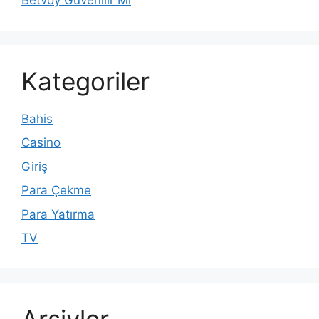
Kategoriler
Bahis
Casino
Giriş
Para Çekme
Para Yatırma
TV