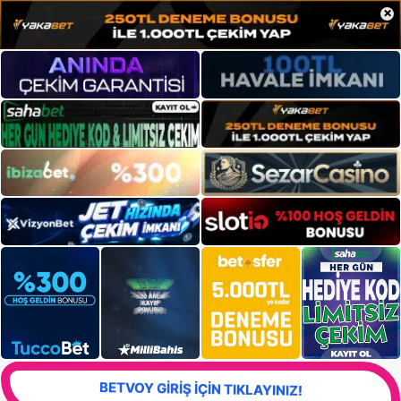
×
BETVOY GİRİŞ İÇİN TIKLAYINIZ!