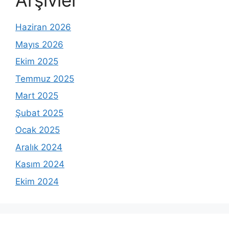
Arşivler
Haziran 2026
Mayıs 2026
Ekim 2025
Temmuz 2025
Mart 2025
Şubat 2025
Ocak 2025
Aralık 2024
Kasım 2024
Ekim 2024