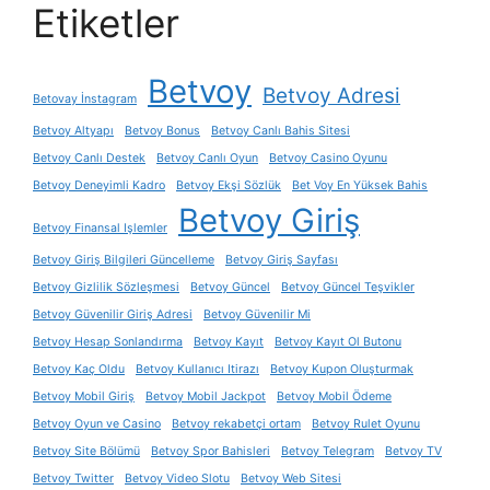
Etiketler
Betvoy
Betvoy Adresi
Betovay İnstagram
Betvoy Altyapı
Betvoy Bonus
Betvoy Canlı Bahis Sitesi
Betvoy Canlı Destek
Betvoy Canlı Oyun
Betvoy Casino Oyunu
Betvoy Deneyimli Kadro
Betvoy Ekşi Sözlük
Bet Voy En Yüksek Bahis
Betvoy Giriş
Betvoy Finansal Işlemler
Betvoy Giriş Bilgileri Güncelleme
Betvoy Giriş Sayfası
Betvoy Gizlilik Sözleşmesi
Betvoy Güncel
Betvoy Güncel Teşvikler
Betvoy Güvenilir Giriş Adresi
Betvoy Güvenilir Mi
Betvoy Hesap Sonlandırma
Betvoy Kayıt
Betvoy Kayıt Ol Butonu
Betvoy Kaç Oldu
Betvoy Kullanıcı Itirazı
Betvoy Kupon Oluşturmak
Betvoy Mobil Giriş
Betvoy Mobil Jackpot
Betvoy Mobil Ödeme
Betvoy Oyun ve Casino
Betvoy rekabetçi ortam
Betvoy Rulet Oyunu
Betvoy Site Bölümü
Betvoy Spor Bahisleri
Betvoy Telegram
Betvoy TV
Betvoy Twitter
Betvoy Video Slotu
Betvoy Web Sitesi