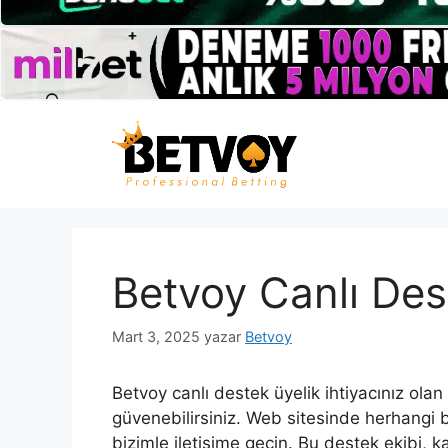
İçeriğe
atla
Betvoy Canlı Des
Mart 3, 2025
yazar
Betvoy
Betvoy canlı destek üyelik ihtiyacınız ol
güvenebilirsiniz. Web sitesinde herhangi bi
bizimle iletişime geçin. Bu destek ekibi, k