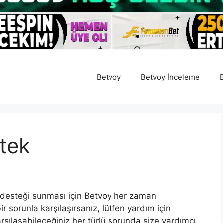
Betvoy
Betvoy İnceleme
tek
an desteği sunması için Betvoy her zaman
r sorunla karşılaşırsanız, lütfen yardım için
arşılaşabileceğiniz her türlü sorunda size yardımcı