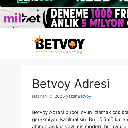
İçeriğe
atla
Betvoy Adresi
Haziran 10, 2026
yazar
Betvoy
Betvoy Adresi birçok oyun izlemek çok kol
gerekmiyor. Katılmalısın. Bu bölümü kullan
altında açıkça yazılmış modern bir uygulam