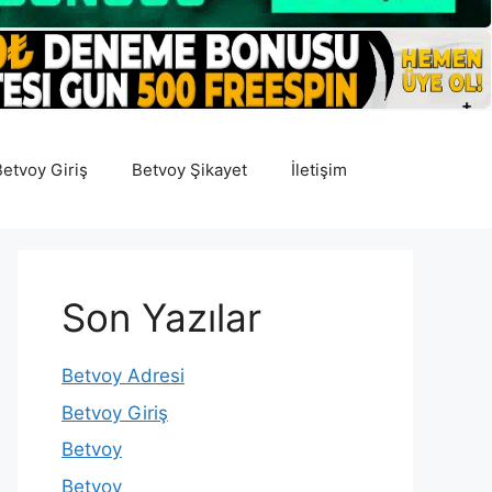
Betvoy Giriş
Betvoy Şikayet
İletişim
Son Yazılar
Betvoy Adresi
Betvoy Giriş
Betvoy
Betvoy