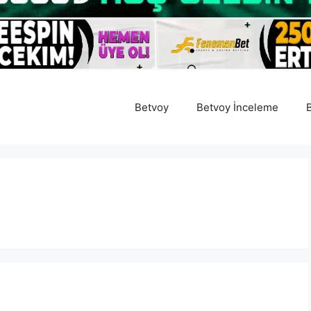
Betvoy
Betvoy İnceleme