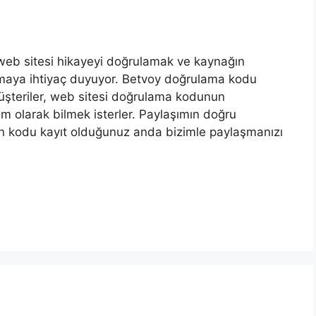
 web sitesi hikayeyi doğrulamak ve kaynağın
lamaya ihtiyaç duyuyor. Betvoy doğrulama kodu
 Müşteriler, web sitesi doğrulama kodunun
m olarak bilmek isterler. Paylaşımın doğru
n kodu kayıt olduğunuz anda bizimle paylaşmanızı