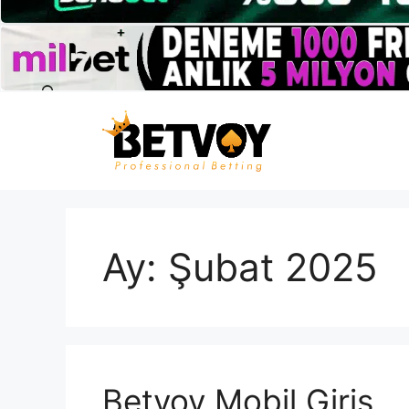
İçeriğe
atla
Ay:
Şubat 2025
Betvoy Mobil Giriş