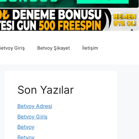
Betvoy Giriş
Betvoy Şikayet
İletişim
Son Yazılar
Betvoy Adresi
Betvoy Giriş
Betvoy
Betvoy