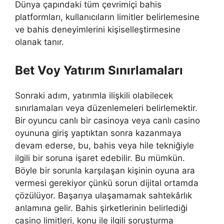
Dünya çapındaki tüm çevrimiçi bahis
platformları, kullanıcıların limitler belirlemesine
ve bahis deneyimlerini kişiselleştirmesine
olanak tanır.
Bet Voy Yatırım Sınırlamaları
Sonraki adım, yatırımla ilişkili olabilecek
sınırlamaları veya düzenlemeleri belirlemektir.
Bir oyuncu canlı bir casinoya veya canlı casino
oyununa giriş yaptıktan sonra kazanmaya
devam ederse, bu, bahis veya hile tekniğiyle
ilgili bir soruna işaret edebilir. Bu mümkün.
Böyle bir sorunla karşılaşan kişinin oyuna ara
vermesi gerekiyor çünkü sorun dijital ortamda
çözülüyor. Başarıya ulaşamamak sahtekârlık
anlamına gelir. Bahis şirketlerinin belirlediği
casino limitleri, konu ile ilgili soruşturma