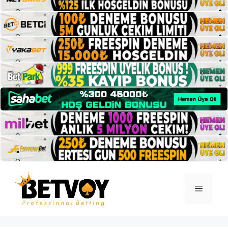
İçeriğe
atla
Menü