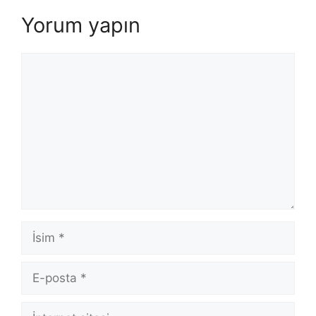
Yorum yapın
Yorum
İsim
E-
posta
İnternet