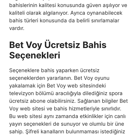
bahislerinin kalitesi konusunda güven aşılıyor ve
kaliteli olarak algılanıyor. Ayrıca oynanabilecek
bahis türleri konusunda da belirli sınırlamalar
vardır.
Bet Voy Ücretsiz Bahis
Seçenekleri
Seçeneklere bahis yaparken ücretsiz
seçeneklerden yararlanın. Bet Voy oyunu
yakalamak için Bet Voy web sitesindeki
televizyon bölümü aracılığıyla dilediğiniz spora
ücretsiz abone olabilirsiniz. Sağlanan bilgiler Bet
Voy web sitesi ve bahis hizmetleriyle sınırlıdır.
Bu web sitesi aynı zamanda etkinlikler için canlı
yayın seçenekleri de sunuyor ve olumlu bir üne
sahip. Şifreli kanalların bulunmaması istediğiniz