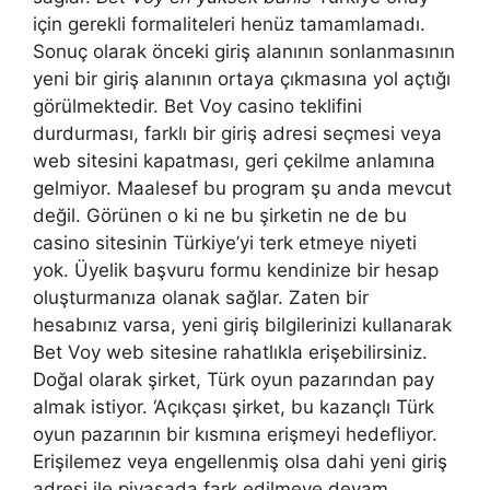
için gerekli formaliteleri henüz tamamlamadı.
Sonuç olarak önceki giriş alanının sonlanmasının
yeni bir giriş alanının ortaya çıkmasına yol açtığı
görülmektedir. Bet Voy casino teklifini
durdurması, farklı bir giriş adresi seçmesi veya
web sitesini kapatması, geri çekilme anlamına
gelmiyor. Maalesef bu program şu anda mevcut
değil. Görünen o ki ne bu şirketin ne de bu
casino sitesinin Türkiye’yi terk etmeye niyeti
yok. Üyelik başvuru formu kendinize bir hesap
oluşturmanıza olanak sağlar. Zaten bir
hesabınız varsa, yeni giriş bilgilerinizi kullanarak
Bet Voy web sitesine rahatlıkla erişebilirsiniz.
Doğal olarak şirket, Türk oyun pazarından pay
almak istiyor. ‘Açıkçası şirket, bu kazançlı Türk
oyun pazarının bir kısmına erişmeyi hedefliyor.
Erişilemez veya engellenmiş olsa dahi yeni giriş
adresi ile piyasada fark edilmeye devam