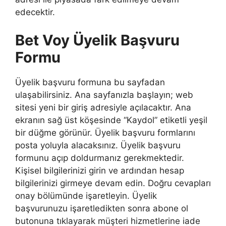
edecektir.
Bet Voy Üyelik Başvuru
Formu
Üyelik başvuru formuna bu sayfadan
ulaşabilirsiniz. Ana sayfanızla başlayın; web
sitesi yeni bir giriş adresiyle açılacaktır. Ana
ekranın sağ üst köşesinde “Kaydol” etiketli yeşil
bir düğme görünür. Üyelik başvuru formlarını
posta yoluyla alacaksınız. Üyelik başvuru
formunu açıp doldurmanız gerekmektedir.
Kişisel bilgilerinizi girin ve ardından hesap
bilgilerinizi girmeye devam edin. Doğru cevapları
onay bölümünde işaretleyin. Üyelik
başvurunuzu işaretledikten sonra abone ol
butonuna tıklayarak müşteri hizmetlerine iade