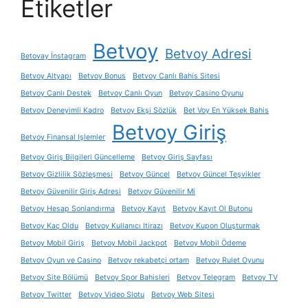
Etiketler
Betvoy
Betvoy Adresi
Betovay İnstagram
Betvoy Altyapı
Betvoy Bonus
Betvoy Canlı Bahis Sitesi
Betvoy Canlı Destek
Betvoy Canlı Oyun
Betvoy Casino Oyunu
Betvoy Deneyimli Kadro
Betvoy Ekşi Sözlük
Bet Voy En Yüksek Bahis
Betvoy Giriş
Betvoy Finansal Işlemler
Betvoy Giriş Bilgileri Güncelleme
Betvoy Giriş Sayfası
Betvoy Gizlilik Sözleşmesi
Betvoy Güncel
Betvoy Güncel Teşvikler
Betvoy Güvenilir Giriş Adresi
Betvoy Güvenilir Mi
Betvoy Hesap Sonlandırma
Betvoy Kayıt
Betvoy Kayıt Ol Butonu
Betvoy Kaç Oldu
Betvoy Kullanıcı Itirazı
Betvoy Kupon Oluşturmak
Betvoy Mobil Giriş
Betvoy Mobil Jackpot
Betvoy Mobil Ödeme
Betvoy Oyun ve Casino
Betvoy rekabetçi ortam
Betvoy Rulet Oyunu
Betvoy Site Bölümü
Betvoy Spor Bahisleri
Betvoy Telegram
Betvoy TV
Betvoy Twitter
Betvoy Video Slotu
Betvoy Web Sitesi