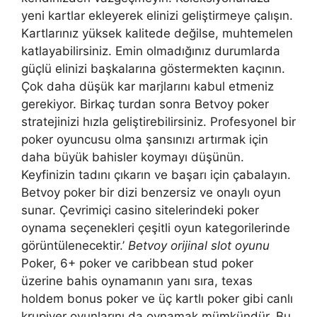
yeni kartlar ekleyerek elinizi geliştirmeye çalışın.
Kartlarınız yüksek kalitede değilse, muhtemelen
katlayabilirsiniz. Emin olmadığınız durumlarda
güçlü elinizi başkalarına göstermekten kaçının.
Çok daha düşük kar marjlarını kabul etmeniz
gerekiyor. Birkaç turdan sonra Betvoy poker
stratejinizi hızla geliştirebilirsiniz. Profesyonel bir
poker oyuncusu olma şansınızı artırmak için
daha büyük bahisler koymayı düşünün.
Keyfinizin tadını çıkarın ve başarı için çabalayın.
Betvoy poker bir dizi benzersiz ve onaylı oyun
sunar. Çevrimiçi casino sitelerindeki poker
oynama seçenekleri çeşitli oyun kategorilerinde
görüntülenecektir.’
Betvoy orijinal slot oyunu
Poker, 6+ poker ve caribbean stud poker
üzerine bahis oynamanın yanı sıra, texas
holdem bonus poker ve üç kartlı poker gibi canlı
krupiyer oyunlarını da oynamak mümkündür. Bu