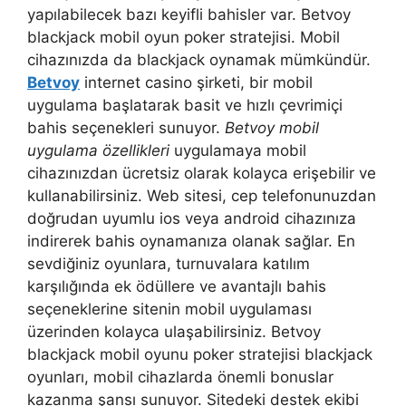
yapılabilecek bazı keyifli bahisler var. Betvoy
blackjack mobil oyun poker stratejisi. Mobil
cihazınızda da blackjack oynamak mümkündür.
Betvoy
internet casino şirketi, bir mobil
uygulama başlatarak basit ve hızlı çevrimiçi
bahis seçenekleri sunuyor.
Betvoy mobil
uygulama özellikleri
uygulamaya mobil
cihazınızdan ücretsiz olarak kolayca erişebilir ve
kullanabilirsiniz. Web sitesi, cep telefonunuzdan
doğrudan uyumlu ios veya android cihazınıza
indirerek bahis oynamanıza olanak sağlar. En
sevdiğiniz oyunlara, turnuvalara katılım
karşılığında ek ödüllere ve avantajlı bahis
seçeneklerine sitenin mobil uygulaması
üzerinden kolayca ulaşabilirsiniz. Betvoy
blackjack mobil oyunu poker stratejisi blackjack
oyunları, mobil cihazlarda önemli bonuslar
kazanma şansı sunuyor. Sitedeki destek ekibi