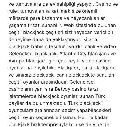
ve turnuvalara da ev sahipliği yapıyor. Casino ve
rulet turnuvalarına katılmak size önemli
miktarda para kazanma ve heyecanlı anlar
yaşama fırsatı sunabilir. Web sitesinde bulunan
çeşitli blackjack çeşitleri sizi heyecan verici bir
deneyime daha da yaklaştırıyor. İki ana
blackjack bahis sitesi türü vardır: canlı ve video.
Geleneksel blackjack, Atlantic City blackjack ve
Avrupa blackjack gibi çok çeşitli video casino
oyunlarına erişilebilir. Blackjack, parti blackjack
ve sınırsız blackjack, canlı blackjack’te sunulan
çeşitli oyunlar arasındadır. Geleneksel
casinoların yanı sıra Betvoy casino tarzı
işletmelerde blackjack oyunları sunan Türk
bayiler de bulunmaktadır. Türk blackjack’i
oyunculara aralarından seçim yapabilecekleri
çeşitli oyun seçenekleri sunar. Her ne kadar
blackjack hızlı temposuyla bilinse de yine de