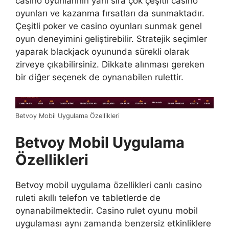
casino oyunlarının yanı sıra çok çeşitli casino
oyunları ve kazanma fırsatları da sunmaktadır.
Çeşitli poker ve casino oyunları sunmak genel
oyun deneyimini geliştirebilir. Stratejik seçimler
yaparak blackjack oyununda sürekli olarak
zirveye çıkabilirsiniz. Dikkate alınması gereken
bir diğer seçenek de oynanabilen rulettir.
Betvoy Mobil Uygulama Özellikleri
Betvoy Mobil Uygulama
Özellikleri
Betvoy mobil uygulama özellikleri canlı casino
ruleti akıllı telefon ve tabletlerde de
oynanabilmektedir. Casino rulet oyunu mobil
uygulaması aynı zamanda benzersiz etkinliklere