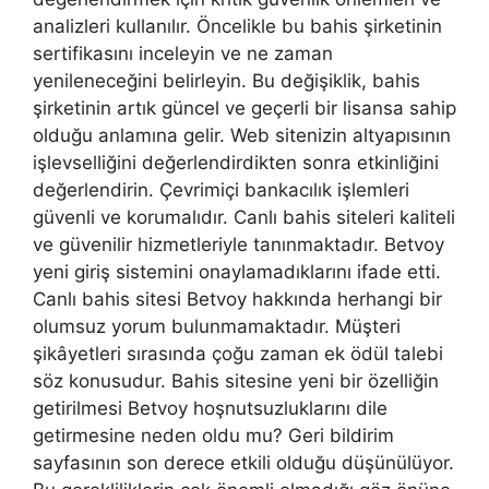
analizleri kullanılır. Öncelikle bu bahis şirketinin
sertifikasını inceleyin ve ne zaman
yenileneceğini belirleyin. Bu değişiklik, bahis
şirketinin artık güncel ve geçerli bir lisansa sahip
olduğu anlamına gelir. Web sitenizin altyapısının
işlevselliğini değerlendirdikten sonra etkinliğini
değerlendirin. Çevrimiçi bankacılık işlemleri
güvenli ve korumalıdır. Canlı bahis siteleri kaliteli
ve güvenilir hizmetleriyle tanınmaktadır. Betvoy
yeni giriş sistemini onaylamadıklarını ifade etti.
Canlı bahis sitesi Betvoy hakkında herhangi bir
olumsuz yorum bulunmamaktadır. Müşteri
şikâyetleri sırasında çoğu zaman ek ödül talebi
söz konusudur. Bahis sitesine yeni bir özelliğin
getirilmesi Betvoy hoşnutsuzluklarını dile
getirmesine neden oldu mu? Geri bildirim
sayfasının son derece etkili olduğu düşünülüyor.