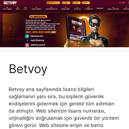
Betvoy
Betvoy ana sayfasında lisans bilgileri
sağlamanın yanı sıra, bu kişilerin güvenlik
endişelerini gidermek için gerekli tüm adımları
da atmıştır. Web sitenizin lisans numarası,
orijinalliğini doğrulamak için güvenilir bir yöntem
görevi görür. Web sitesine erişin ve bahis