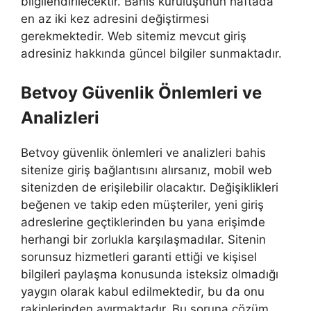
bilgilendirilecektir. Bahis kuruluşunun haftada
en az iki kez adresini değiştirmesi
gerekmektedir. Web sitemiz mevcut giriş
adresiniz hakkında güncel bilgiler sunmaktadır.
Betvoy Güvenlik Önlemleri ve
Analizleri
Betvoy güvenlik önlemleri ve analizleri bahis
sitenize giriş bağlantısını alırsanız, mobil web
sitenizden de erişilebilir olacaktır. Değişiklikleri
beğenen ve takip eden müşteriler, yeni giriş
adreslerine geçtiklerinden bu yana erişimde
herhangi bir zorlukla karşılaşmadılar. Sitenin
sorunsuz hizmetleri garanti ettiği ve kişisel
bilgileri paylaşma konusunda isteksiz olmadığı
yaygın olarak kabul edilmektedir, bu da onu
rakiplerinden ayırmaktadır. Bu soruna çözüm