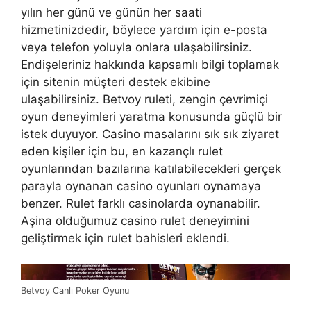
yılın her günü ve günün her saati
hizmetinizdedir, böylece yardım için e-posta
veya telefon yoluyla onlara ulaşabilirsiniz.
Endişeleriniz hakkında kapsamlı bilgi toplamak
için sitenin müşteri destek ekibine
ulaşabilirsiniz. Betvoy ruleti, zengin çevrimiçi
oyun deneyimleri yaratma konusunda güçlü bir
istek duyuyor. Casino masalarını sık sık ziyaret
eden kişiler için bu, en kazançlı rulet
oyunlarından bazılarına katılabilecekleri gerçek
parayla oynanan casino oyunları oynamaya
benzer. Rulet farklı casinolarda oynanabilir.
Aşina olduğumuz casino rulet deneyimini
geliştirmek için rulet bahisleri eklendi.
Betvoy Canlı Poker Oyunu